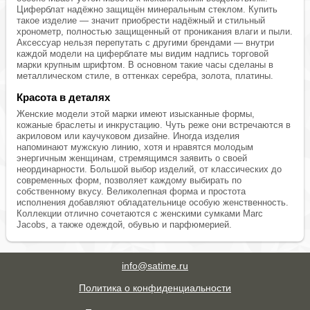
Циферблат надёжно защищён минеральным стеклом. Купить
такое изделие — значит приобрести надёжный и стильный
хронометр, полностью защищенный от проникания влаги и пыли.
Аксессуар нельзя перепутать с другими брендами — внутри
каждой модели на циферблате мы видим надпись торговой
марки крупным шрифтом. В основном такие часы сделаны в
металлическом стиле, в оттенках серебра, золота, платины.
Красота в деталях
Женские модели этой марки имеют изысканные формы,
кожаные браслеты и инкрустацию. Чуть реже они встречаются в
акриловом или каучуковом дизайне. Иногда изделия
напоминают мужскую линию, хотя и нравятся молодым
энергичным женщинам, стремящимся заявить о своей
неординарности. Большой выбор изделий, от классических до
современных форм, позволяет каждому выбирать по
собственному вкусу. Великолепная форма и простота
исполнения добавляют обладательнице особую женственность.
Коллекции отлично сочетаются с женскими сумками Marc
Jacobs, а также одеждой, обувью и парфюмерией.
info@satime.ru
Политика о конфиденциальности