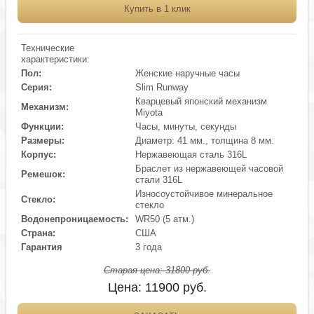
Купить в 1 клик
Технические
характеристики:
Пол:
Женские наручные часы
Серия:
Slim Runway
Кварцевый японский механизм
Механизм:
Miyota
Функции:
Часы, минуты, секунды
Размеры:
Диаметр: 41 мм., толщина 8 мм.
Корпус:
Нержавеющая сталь 316L
Браслет из нержавеющей часовой
Ремешок:
стали 316L
Износоустойчивое минеральное
Стекло:
стекло
Водонепроницаемость:
WR50 (5 атм.)
Страна:
США
Гарантия
3 года
Старая цена:
31800
руб.
Цена:
11900
руб.