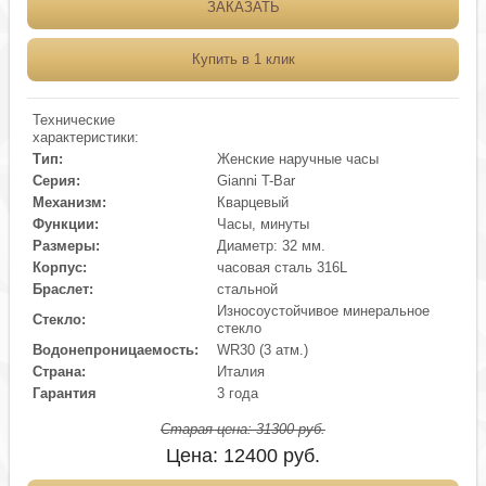
ЗАКАЗАТЬ
Купить в 1 клик
Технические
характеристики:
Тип:
Женские наручные часы
Серия:
Gianni T-Bar
Механизм:
Кварцевый
Функции:
Часы, минуты
Размеры:
Диаметр: 32 мм.
Корпус:
часовая сталь 316L
Браслет:
стальной
Износоустойчивое минеральное
Стекло:
стекло
Водонепроницаемость:
WR30 (3 атм.)
Страна:
Италия
Гарантия
3 года
Старая цена:
31300
руб.
Цена:
12400
руб.