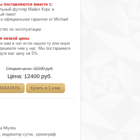
ы поставляются вместе с:
льный футляр Майкл Корс и
ый пакет
 и официальная гарантия от Michael
ство по эксплуатации
я низкой цены
е нам в чат если нашли ту или иную
дешевле чем у нас. Мы постараемся
 для вас цену на 5%.
Старая цена:
32100
руб.
Цена:
12400
руб.
ЗАКАЗАТЬ
Купить в 1 клик
м Miyota
, индикатор суток, хронограф