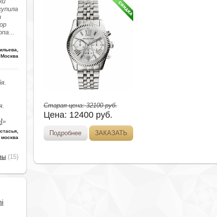
ки
купила
а
ор
опа
...
ильева
,
Москва
я.
Старая цена:
32100
руб.
я.
Цена:
12400
руб.
]
»
стасья
,
Подробнее
ЗАКАЗАТЬ
москва
вы
(15)
i