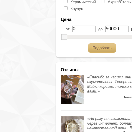
Керамический
Акрил/Сталь
Каучук
Цена
от
до
р
Подобрать
Отзывы
«Спасибо за часики, они
изумительны. Теперь з
Майкл корсами только к
вам!!!»
Алек
«Ни разу не заказывала
через интернет, бояла
некачественной вещи. 