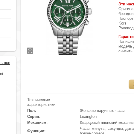
Эти час
Оригина
брендов
Паспорт
Kors
Руковод
Гаранти
Напишит
модель 
снизить
ть все
ni
Технические
характеристики:
Пол:
Женские наручные часы
Серия:
Lexington
Механизм:
Кварцевый японский механиз
Часы, минуты, секунды, дата
Функции:
(секундомер)