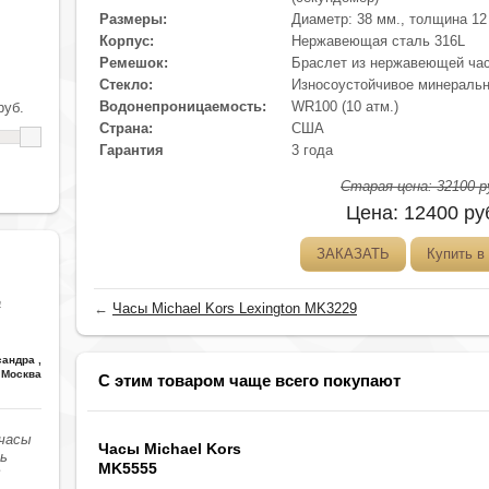
Размеры:
Диаметр: 38 мм., толщина 12
Корпус:
Нержавеющая сталь 316L
Ремешок:
Браслет из нержавеющей час
Стекло:
Износоустойчивое минеральн
Водонепроницаемость:
WR100 (10 атм.)
уб.
Страна:
США
Гарантия
3 года
Старая цена:
32100
р
Цена:
12400
ру
ЗАКАЗАТЬ
Купить в 
а
←
Часы Michael Kors Lexington MK3229
сандра
,
Москва
С этим товаром чаще всего покупают
 часы
Часы Michael Kors
сь
MK5555
В