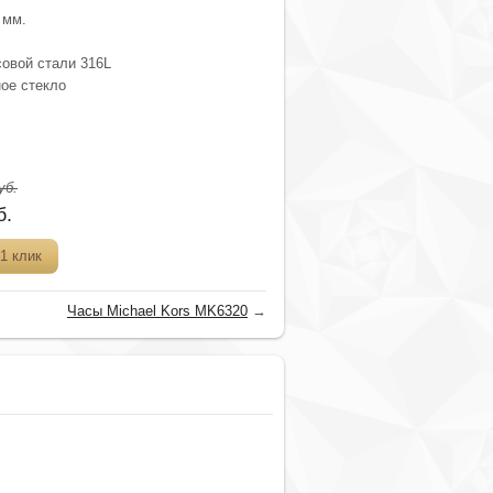
 мм.
овой стали 316L
ое стекло
уб.
б.
1 клик
Часы Michael Kors MK6320
→