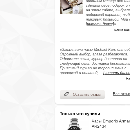
прошлом месяце всё та
сделала себе подарок и 
на этом сайте, выбрал
недорогой вариант, выб
таковых большой. Мои 
[читать далее]
»
Елена Вас
«Заказывала часы Michael Kors для себ
Огромный выбор, глаза разбегаются.
Оформила заказ, курьер доставил на
следующий день, доставка бесплатна
Приятный курьер не торопил меня с
проверкой и оплатой,
...
[читать далее
На
Все отзы
Оставить отзыв
Только что купили
Часы Emporio Arman
AR2434