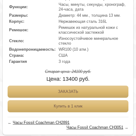
Часы, минуты, секунды, хронограф,
Функции:
24-часа, дата
Размеры:
Диаметр: 44 мм., толщина 13 мм.
Корпус:
Нержавеющая сталь 316L
Ремешок из натуральной кожи с
Ремешок:
классической застежкой
Износоустойчивое минеральное
Стекло:
стекло
Водонепроницаемость:
WR100 (10 атм.)
Страна:
США
Гарантия
3 года
Старая цена:
24100
руб.
Цена:
13400
руб.
ЗАКАЗАТЬ
Купить в 1 клик
←
Часы Fossil Coachman CH2891
Часы Fossil Coachman CH3051
→