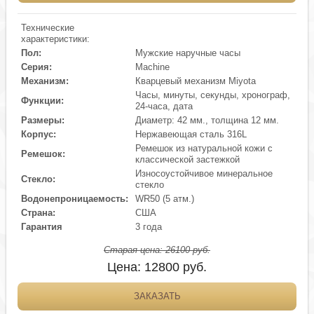
Технические
характеристики:
Пол:
Мужские наручные часы
Серия:
Machine
Механизм:
Кварцевый механизм Miyota
Часы, минуты, секунды, хронограф,
Функции:
24-часа, дата
Размеры:
Диаметр: 42 мм., толщина 12 мм.
Корпус:
Нержавеющая сталь 316L
Ремешок из натуральной кожи с
Ремешок:
классической застежкой
Износоустойчивое минеральное
Стекло:
стекло
Водонепроницаемость:
WR50 (5 атм.)
Страна:
США
Гарантия
3 года
Старая цена:
26100
руб.
Цена:
12800
руб.
ЗАКАЗАТЬ