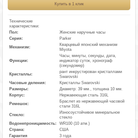
Купить в 1 клик
Технические
характеристики:
Пол:
Женские наручные часы
Серия:
Parker
Кварцевый японский механизм
Механизм:
Miyota
Часы, минуты, секунды, дата,
Функции:
индикатор суток, хронограф
(секундомер)
рант инкрустирован кристаллами
Кристаллы:
Swarovski
Часовые деления:
Кристаллы Swarovski
Размеры:
Диаметр: 39 мм., толщина 10 мм.
Корпус:
Нержавеющая сталь 316L
Браслет из нержавеющей часовой
Ремешок:
стали 316L
Износоустойчивое минеральное
Стекло:
стекло
Водонепроницаемость:
WR100 (10 атм.)
Страна:
США
Гарантия
3 года