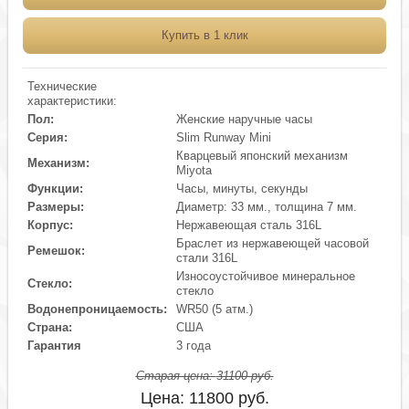
Купить в 1 клик
Технические
характеристики:
Пол:
Женские наручные часы
Серия:
Slim Runway Mini
Кварцевый японский механизм
Механизм:
Miyota
Функции:
Часы, минуты, секунды
Размеры:
Диаметр: 33 мм., толщина 7 мм.
Корпус:
Нержавеющая сталь 316L
Браслет из нержавеющей часовой
Ремешок:
стали 316L
Износоустойчивое минеральное
Стекло:
стекло
Водонепроницаемость:
WR50 (5 атм.)
Страна:
США
Гарантия
3 года
Старая цена:
31100
руб.
Цена:
11800
руб.