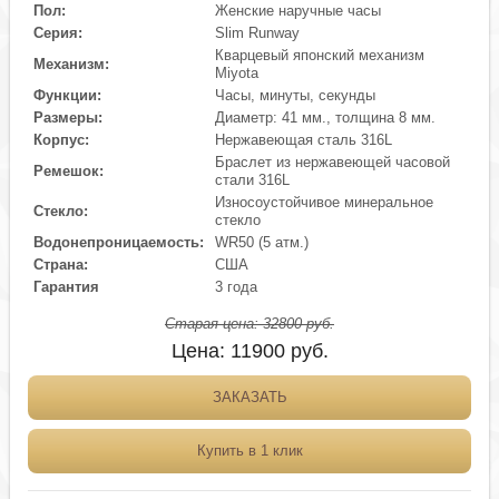
Пол:
Женские наручные часы
Серия:
Slim Runway
Кварцевый японский механизм
Механизм:
Miyota
Функции:
Часы, минуты, секунды
Размеры:
Диаметр: 41 мм., толщина 8 мм.
Корпус:
Нержавеющая сталь 316L
Браслет из нержавеющей часовой
Ремешок:
стали 316L
Износоустойчивое минеральное
Стекло:
стекло
Водонепроницаемость:
WR50 (5 атм.)
Страна:
США
Гарантия
3 года
Старая цена:
32800
руб.
Цена:
11900
руб.
ЗАКАЗАТЬ
Купить в 1 клик